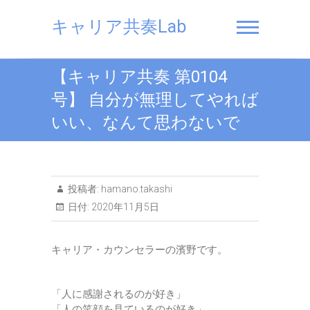
Skip
to
キャリア共奏Lab
content
【キャリア共奏 第0104
号】 自分が無理してやれば
いい、なんて思わないで
投稿者:
hamano.takashi
日付:
2020年11月5日
キャリア・カウンセラーの濱野です。
「人に感謝されるのが好き」
「人の笑顔を見ているのが好き」