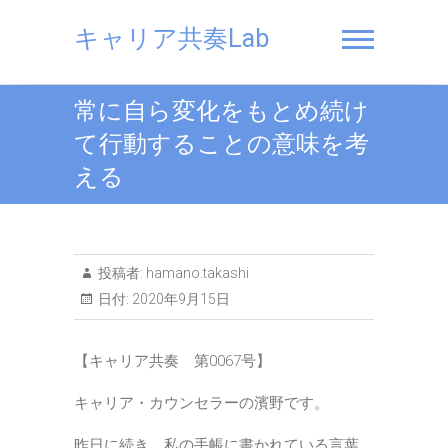
Skip
to
キャリア共奏Lab
content
常に自ら変化をもとめ続け
て行動することの意味を考
える
投稿者:
hamano.takashi
日付:
2020年9月15日
【キャリア共奏 第0067号】
キャリア・カウンセラーの濱野です。
昨日に続き、私の手帳に書かれている言葉