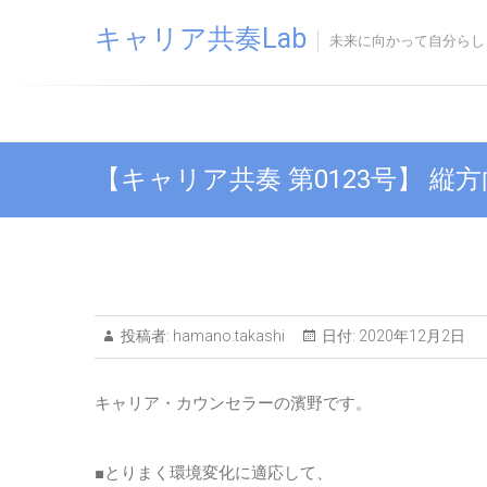
Skip
キャリア共奏Lab
to
未来に向かって自分らし
content
【キャリア共奏 第0123号】 
投稿者:
hamano.takashi
日付:
2020年12月2日
キャリア・カウンセラーの濱野です。
■とりまく環境変化に適応して、