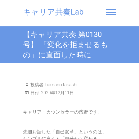
Skip
to
キャリア共奏Lab
content
【キャリア共奏 第0130
号】 「変化を拒ませるも
の」に直面した時に
投稿者:
hamano.takashi
日付:
2020年12月11日
キャリア・カウンセラーの濱野です。
先週お話した「自己変革」というのは、
シンプルに言うと「自分から変わる」