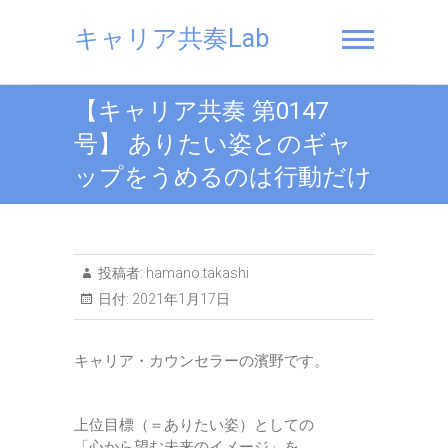
Skip
to
キャリア共奏Lab
content
【キャリア共奏 第0147
号】 ありたい姿とのギャ
ップをうめるのは行動だけ
投稿者:
hamano.takashi
日付:
2021年1月17日
キャリア・カウンセラーの濱野です。
上位目標（＝ありたい姿）としての
「心から望む未来のイメージ」を、