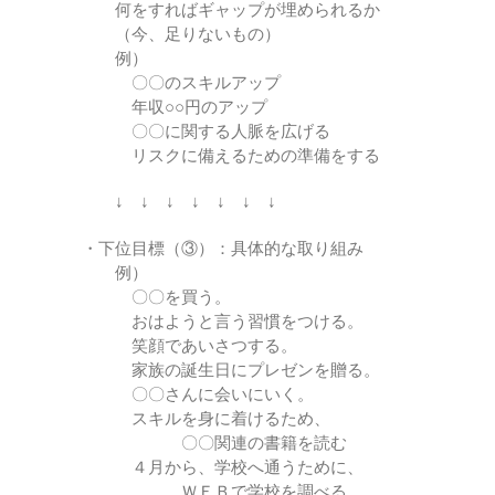
何をすればギャップが埋められるか
（今、足りないもの）
例）
〇〇のスキルアップ
年収○○円のアップ
〇〇に関する人脈を広げる
リスクに備えるための準備をする
↓ ↓ ↓ ↓ ↓ ↓ ↓
・下位目標（③）：具体的な取り組み
例）
〇〇を買う。
おはようと言う習慣をつける。
笑顔であいさつする。
家族の誕生日にプレゼンを贈る。
〇〇さんに会いにいく。
スキルを身に着けるため、
〇〇関連の書籍を読む
４月から、学校へ通うために、
ＷＥＢで学校を調べる。