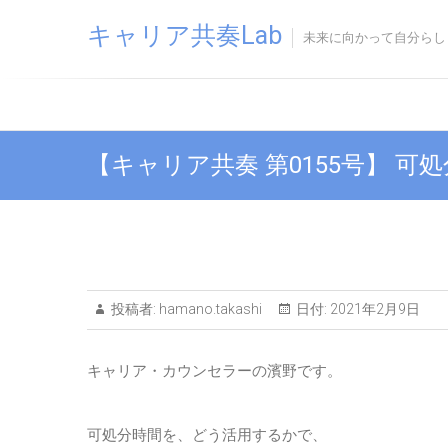
Skip
キャリア共奏Lab
to
未来に向かって自分らし
content
【キャリア共奏 第0155号】 
投稿者:
hamano.takashi
日付:
2021年2月9日
キャリア・カウンセラーの濱野です。
可処分時間を、どう活用するかで、