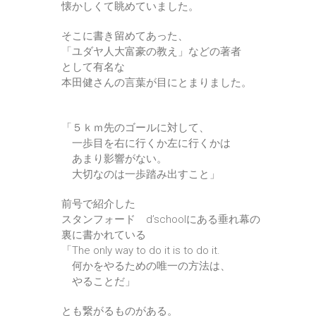
懐かしくて眺めていました。
そこに書き留めてあった、
「ユダヤ人大富豪の教え」などの著者
として有名な
本田健さんの言葉が目にとまりました。
「５ｋｍ先のゴールに対して、
一歩目を右に行くか左に行くかは
あまり影響がない。
大切なのは一歩踏み出すこと」
前号で紹介した
スタンフォード d’schoolにある垂れ幕の
裏に書かれている
「The only way to do it is to do it.
何かをやるための唯一の方法は、
やることだ」
とも繋がるものがある。