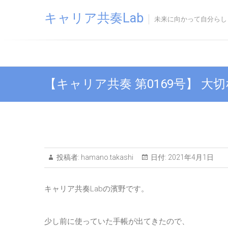
Skip
キャリア共奏Lab
to
未来に向かって自分らし
content
【キャリア共奏 第0169号】 
投稿者:
hamano.takashi
日付:
2021年4月1日
キャリア共奏Labの濱野です。
少し前に使っていた手帳が出てきたので、