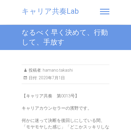
Skip
to
キャリア共奏Lab
content
なるべく早く決めて、行動
して、手放す
投稿者:
hamano.takashi
日付:
2020年7月1日
【キャリア共奏 第0013号】
キャリアカウンセラーの濱野です。
何かに迷って決断を後回しにしている間、
「モヤモヤした感じ」「どこかスッキリしな