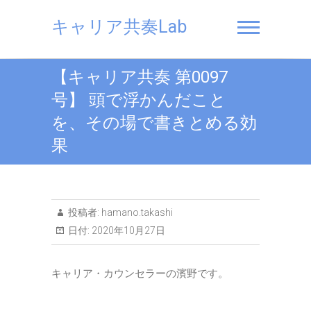
Skip
to
キャリア共奏Lab
content
【キャリア共奏 第0097
号】 頭で浮かんだこと
を、その場で書きとめる効
果
投稿者:
hamano.takashi
日付:
2020年10月27日
キャリア・カウンセラーの濱野です。