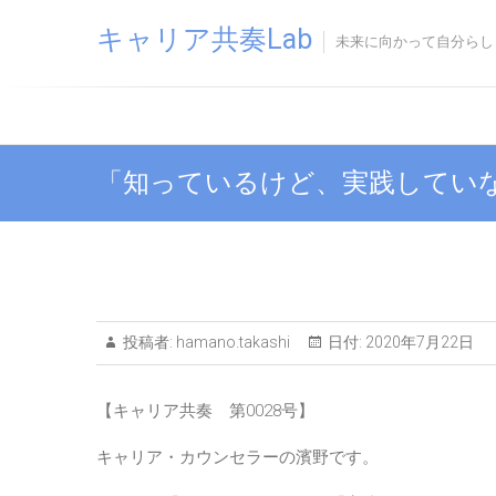
Skip
キャリア共奏Lab
to
未来に向かって自分らし
content
「知っているけど、実践してい
投稿者:
hamano.takashi
日付:
2020年7月22日
【キャリア共奏 第0028号】
キャリア・カウンセラーの濱野です。