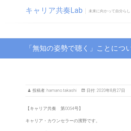
Skip
キャリア共奏Lab
to
未来に向かって自分らし
content
「無知の姿勢で聴く」ことにつ
投稿者:
hamano.takashi
日付:
2020年8月27日
【キャリア共奏 第0054号】
キャリア・カウンセラーの濱野です。