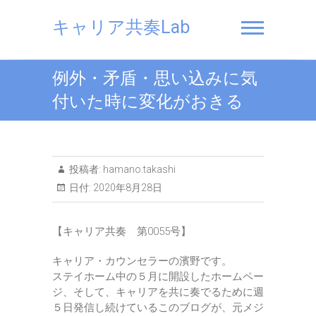
Skip
to
キャリア共奏Lab
content
例外・矛盾・思い込みに気
付いた時に変化がおきる
投稿者:
hamano.takashi
日付:
2020年8月28日
【キャリア共奏 第0055号】
キャリア・カウンセラーの濱野です。
ステイホーム中の５月に開設したホームペー
ジ、そして、キャリアを共に奏でるために週
５日発信し続けているこのブログが、元メジ